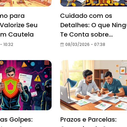
mo para
Cuidado com os
Valorize Seu
Detalhes: O que Nin
om Cautela
Te Conta sobre
Empréstimos
- 10:32
08/03/2026 - 07:38
as Golpes:
Prazos e Parcelas: