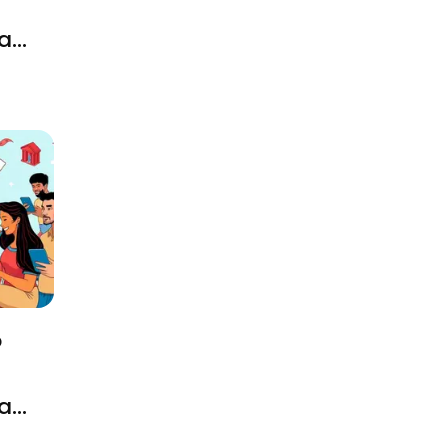
a
o
a