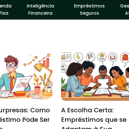
enda
Inteligência
Empréstimos
Ges
Fixa
Financeira
Seguros
A
Surpresas: Como
A Escolha Certa:
stimo Pode Ser
Empréstimos que se