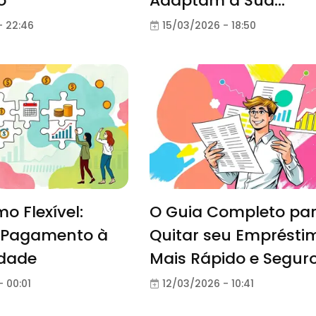
o
Adaptam à Sua
Realidade
- 22:46
15/03/2026 - 18:50
o Flexível:
O Guia Completo pa
 Pagamento à
Quitar seu Emprésti
idade
Mais Rápido e Segur
 00:01
12/03/2026 - 10:41