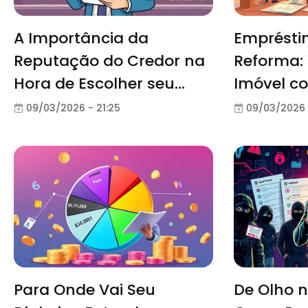
A Importância da
Emprésti
Reputação do Credor na
Reforma: 
Hora de Escolher seu
Imóvel c
Empréstimo
09/03/2026 - 21:25
09/03/2026 
Para Onde Vai Seu
De Olho n