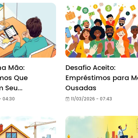
na Mão:
Desafio Aceito:
mos Que
Empréstimos para M
m Seu
Ousadas
to
- 04:30
11/03/2026 - 07:43