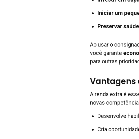
Iniciar um pequ
Preservar saúde
Ao usar o consignad
você garante
econo
para outras priorida
Vantagens e
A renda extra é esse
novas competências
Desenvolve habi
Cria oportunidad