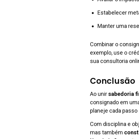
Estabelecer meta
Manter uma rese
Combinar o consigna
exemplo, use o créd
sua consultoria onli
Conclusão
Ao unir
sabedoria f
consignado em uma 
planeje cada passo 
Com disciplina e obj
mas também
const