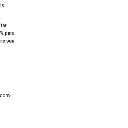
is
tar
0% para
bre seu
a com