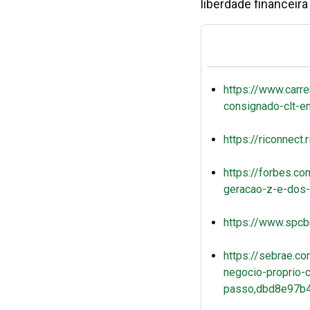
liberdade financeira
https://www.carr
consignado-clt-en
https://riconnect
https://forbes.c
geracao-z-e-dos-
https://www.spcbr
https://sebrae.c
negocio-proprio-c
passo,dbd8e97