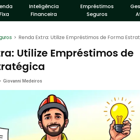
enda
Inteligência
Empréstimos
Ges
Fixa
Financeira
Seguros
A
>
Renda Extra: Utilize Empréstimos de Forma Estra
guros
ra: Utilize Empréstimos de
tratégica
•
Giovanni Medeiros