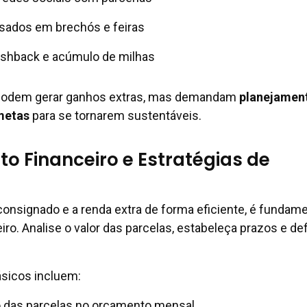
usados em brechós e feiras
shback e acúmulo de milhas
 podem gerar ganhos extras, mas demandam
planejamen
metas
para se tornarem sustentáveis.
o Financeiro e Estratégias de
 consignado e a renda extra de forma eficiente, é fundame
iro. Analise o valor das parcelas, estabeleça prazos e de
ásicos incluem:
o das parcelas no orçamento mensal