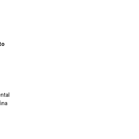
to
ntal
fina