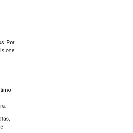
s. Por
ulsione
stimo
ra.
atas,
 e