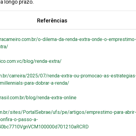
 a longo prazo.
Referências
eracarneiro.com.br/o-dilema-da-renda-extra-onde-o-emprestimo
tra/
.rico.com.vc/blog/renda-extra/
om.br/carreira/2025/07/renda-extra-ou-promocao-as-estrategias
millennials-para-dobrar-a-renda/
asil.com.br/blog/renda-extra-online
om.br/sites/PortalSebrae/ufs/pe/artigos/emprestimo-para-abrir
onfira-o-passo-a-
b40bc7710VgnVCM100000d701210aRCRD