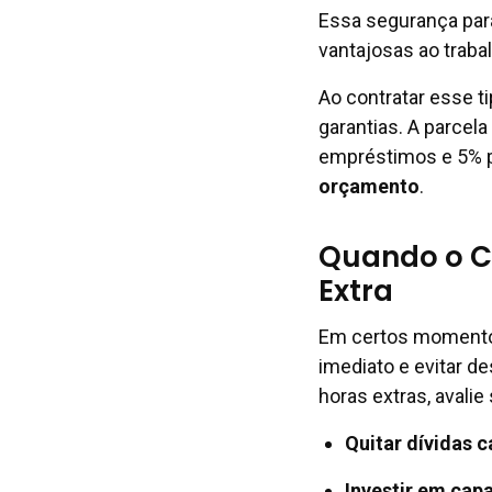
Essa segurança para
vantajosas ao traba
Ao contratar esse t
garantias. A parcel
empréstimos e 5% p
orçamento
.
Quando o C
Extra
Em certos momentos
imediato e evitar d
horas extras, avalie
Quitar dívidas 
Investir em cap