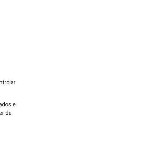
trolar
xados e
er de