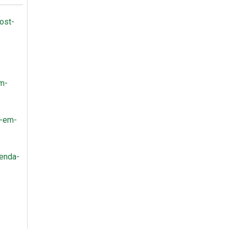
ost-
em-
a-em-
renda-