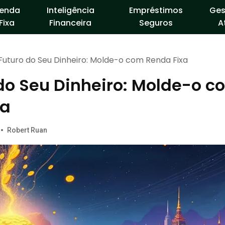
enda
Inteligência
Empréstimos
Ges
Fixa
Financeira
Seguros
A
Futuro do Seu Dinheiro: Molde-o com Renda Fixa
do Seu Dinheiro: Molde-o c
xa
•
Robert Ruan