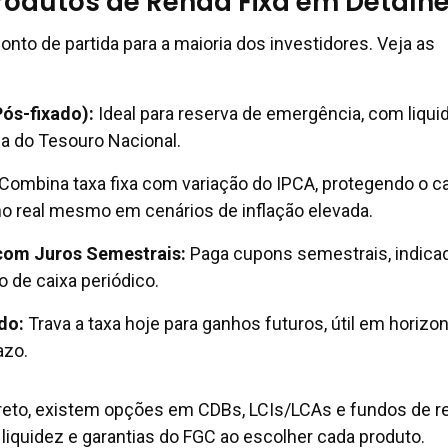
Produtos de Renda Fixa em Detalh
onto de partida para a maioria dos investidores. Veja as
Pós-fixado):
Ideal para reserva de emergência, com liqui
ça do Tesouro Nacional.
Combina taxa fixa com variação do IPCA, protegendo o ca
o real mesmo em cenários de inflação elevada.
com Juros Semestrais:
Paga cupons semestrais, indica
 de caixa periódico.
do:
Trava a taxa hoje para ganhos futuros, útil em horizo
azo.
reto, existem opções em CDBs, LCIs/LCAs e fundos de r
, liquidez e garantias do FGC ao escolher cada produto.