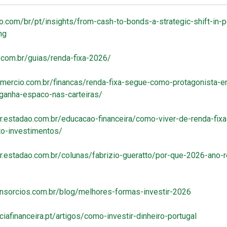
.com/br/pt/insights/from-cash-to-bonds-a-strategic-shift-in-p
ng
.com.br/guias/renda-fixa-2026/
comercio.com.br/financas/renda-fixa-segue-como-protagonista-
anha-espaco-nas-carteiras/
or.estadao.com.br/educacao-financeira/como-viver-de-renda-fix
o-investimentos/
or.estadao.com.br/colunas/fabrizio-gueratto/por-que-2026-ano-
nsorcios.com.br/blog/melhores-formas-investir-2026
ciafinanceira.pt/artigos/como-investir-dinheiro-portugal