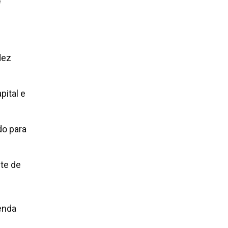
e
dez
pital e
do para
nte de
enda