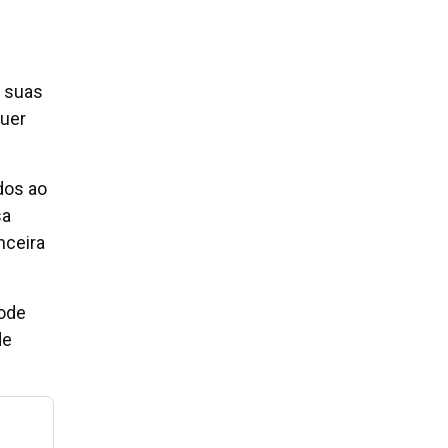
m suas
quer
dos ao
sa
nceira
pode
de