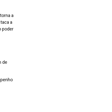
torna a
taca a
o poder
m de
mpenho