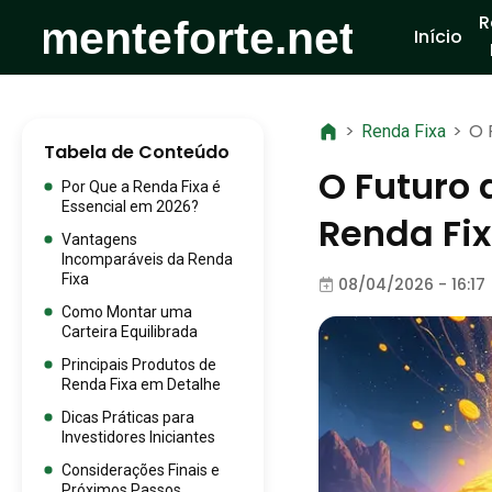
R
Início
>
>
O 
Renda Fixa
Tabela de Conteúdo
O Futuro 
Por Que a Renda Fixa é
Essencial em 2026?
Renda Fi
Vantagens
Incomparáveis da Renda
Fixa
08/04/2026 - 16:17
Como Montar uma
Carteira Equilibrada
Principais Produtos de
Renda Fixa em Detalhe
Dicas Práticas para
Investidores Iniciantes
Considerações Finais e
Próximos Passos