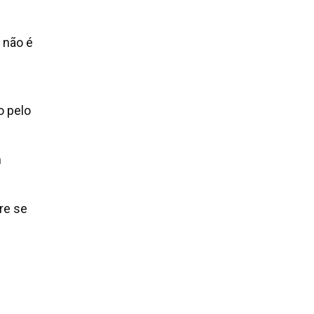
 não é
o pelo
m
re se