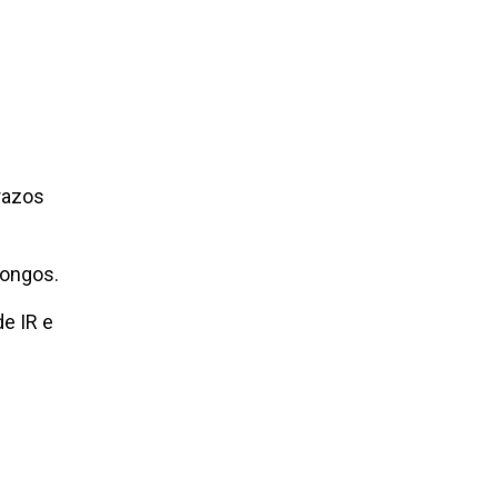
razos
longos.
de IR e