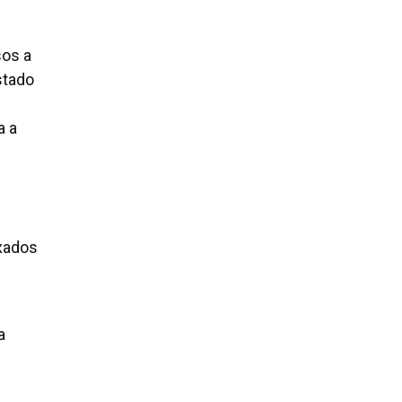
sos a
stado
a a
ixados
a