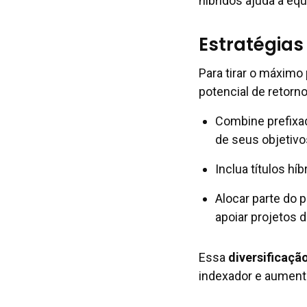
híbridos ajuda a equ
Estratégias
Para tirar o máximo
potencial de retorn
Combine prefixa
de seus objetivo
Inclua títulos h
Alocar parte do 
apoiar projetos d
Essa
diversificação
indexador e aumenta