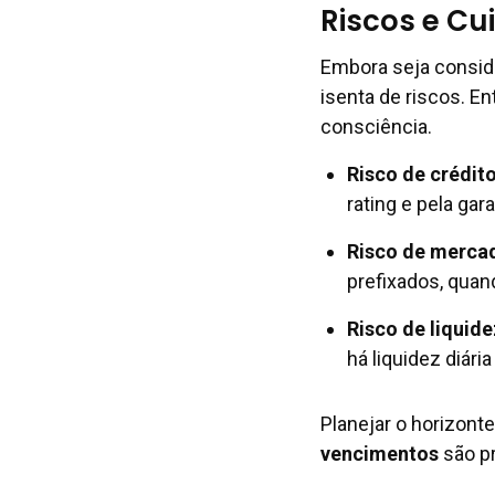
Riscos e Cu
Embora seja conside
isenta de riscos. E
consciência.
Risco de crédito
rating e pela ga
Risco de merca
prefixados, qua
Risco de liquide
há liquidez diári
Planejar o horizont
vencimentos
são p