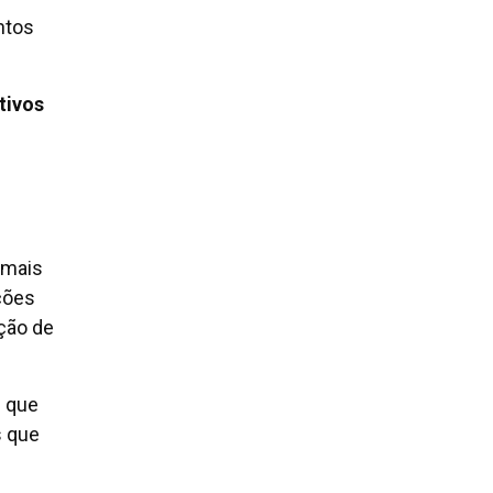
ntos
tivos
 mais
ações
ção de
+ que
s que
e