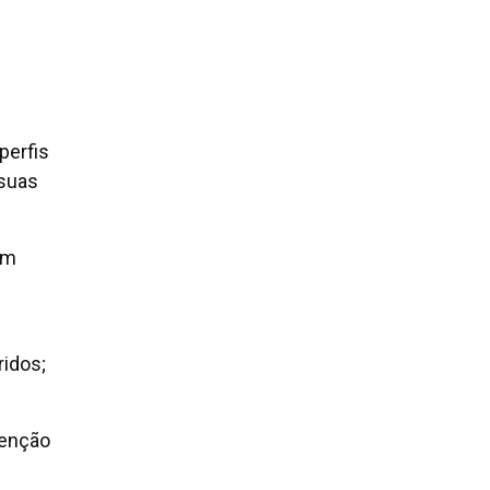
perfis
 suas
em
ridos;
senção