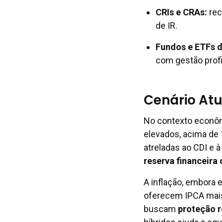
CRIs e CRAs
:
rec
de IR.
Fundos e ETFs d
com gestão profi
Cenário At
No contexto econôm
elevados, acima de 
atreladas ao CDI e 
reserva financeira
A inflação, embora
oferecem IPCA mais
buscam
proteção r