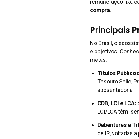
remuneração fixa co
compra
.
Principais 
No Brasil, o ecossi
e objetivos. Conhec
metas.
Títulos Públicos
Tesouro Selic, P
aposentadoria.
CDB, LCI e LCA
:
o
LCI/LCA têm isen
Debêntures e Tí
de IR, voltadas a