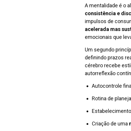
A mentalidade é o a
consistência e disc
impulsos de consum
acelerada mas sus
emocionais que lev
Um segundo princíp
definindo prazos re
cérebro recebe est
autorreflexão contí
Autocontrole fin
Rotina de planej
Estabelecimento 
Criação de uma