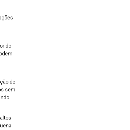
opções
or do
 podem
a
ação de
nos sem
indo
altos
quena