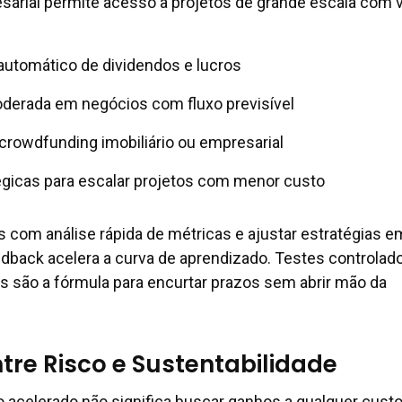
esarial permite acesso a projetos de grande escala com 
automático de dividendos e lucros
erada em negócios com fluxo previsível
crowdfunding imobiliário ou empresarial
égicas para escalar projetos com menor custo
s com análise rápida de métricas e ajustar estratégias e
edback acelera a curva de aprendizado. Testes controlad
s são a fórmula para encurtar prazos sem abrir mão da
ntre Risco e Sustentabilidade
o acelerado não significa buscar ganhos a qualquer custo