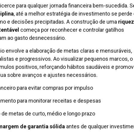
licerce para qualquer jornada financeira bem-sucedida. 
iplina
, até a melhor estratégia de investimento se perde
o e decisões precipitadas. A construção de uma
rique
tentável
começa por reconhecer e controlar gatilhos
am ao gasto desnecessário.
io envolve a elaboração de metas claras e mensuráveis,
alistas e progressivos. Ao visualizar pequenos marcos, o
ímulos positivos, reforçando hábitos saudáveis e promo
nua sobre avanços e ajustes necessários.
anceiro para evitar compras por impulso
amento para monitorar receitas e despesas
de metas de curto, médio e longo prazo
margem de garantia sólida
antes de qualquer investime