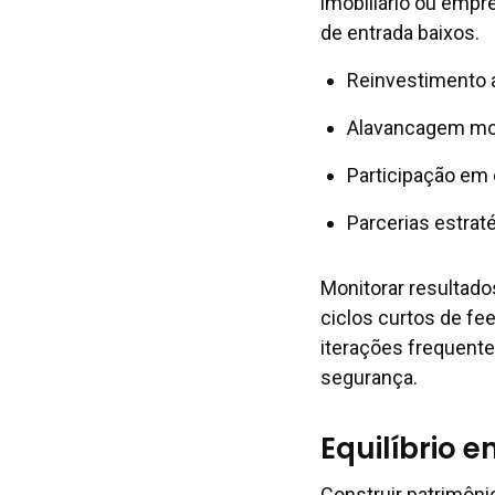
imobiliário ou empr
de entrada baixos.
Reinvestimento 
Alavancagem mod
Participação em 
Parcerias estrat
Monitorar resultado
ciclos curtos de fe
iterações frequente
segurança.
Equilíbrio e
Construir patrimôni