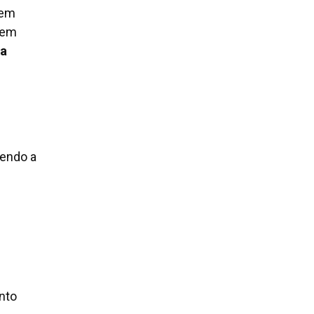
Sem
 em
za
vendo a
nto