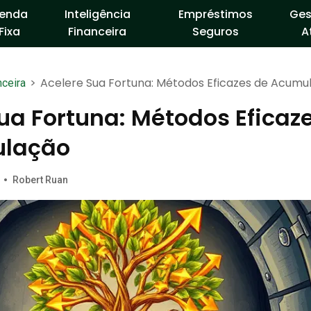
enda
Inteligência
Empréstimos
Ges
Fixa
Financeira
Seguros
A
>
Acelere Sua Fortuna: Métodos Eficazes de Acumu
nceira
ua Fortuna: Métodos Eficaz
ulação
•
Robert Ruan