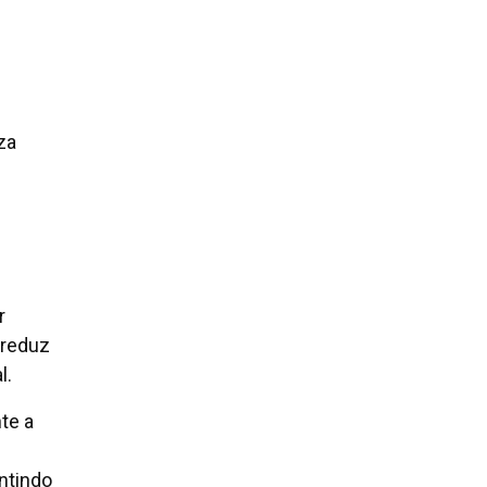
za
r
 reduz
l.
te a
ntindo