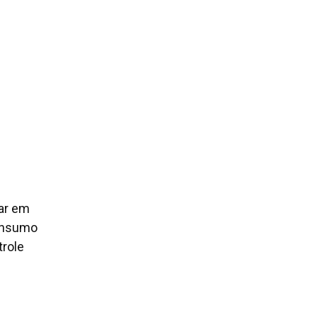
zar em
consumo
trole