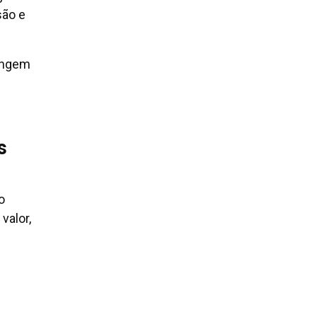
são e
ingem
s
o
valor,