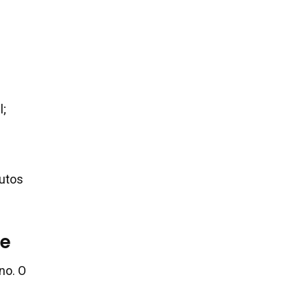
l;
dutos
le
no. O