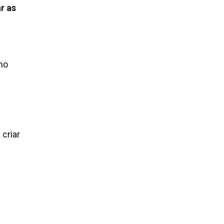
ar as
omo
criar