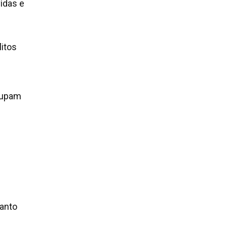
idas e
litos
cupam
:
uanto