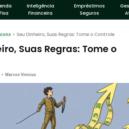
enda
Inteligência
Empréstimos
Ges
Fixa
Financeira
Seguros
A
>
Seu Dinheiro, Suas Regras: Tome o Controle
nceira
iro, Suas Regras: Tome o
•
Marcos Vinicius