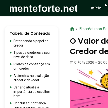
R
Início
>
Empréstimos Se
Tabela de Conteúdo
O Valor d
Entendendo o papel do
credor
Credor d
Tipos de credores e seu
nível de risco
01/04/2026 - 20:06
Pilares da confiança em
um credor
A simetria na avaliação:
credor e devedor
Cenário atual e a
importância de escolher
bem
Conclusão: confiança
como alicerce das suas