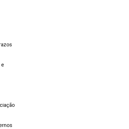
prazos
 e
ciação
ternos