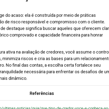
ge do acaso: ela é construída por meio de práticas
ão de risco responsável e compromisso com o cliente.
 de destaque significa buscar aqueles que oferecem cla
órico comprovado e capacidade financeira para honrar
ra ativa na avaliação de credores, você assume o contro
, minimiza riscos e cria as bases para um relacionament
o. No final das contas, a escolha certa fortalece seu
 tranquilidade necessária para enfrentar os desafios de u
ais dinâmico.
Referências
m/ultimas-noticias/guia/que-tipo-de-credor-voce-e-conheca-as