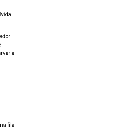
ívida
redor
e
rvar a
a fila