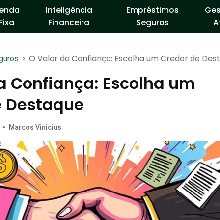
enda
Inteligência
Empréstimos
Ges
Fixa
Financeira
Seguros
A
>
O Valor da Confiança: Escolha um Credor de Des
guros
a Confiança: Escolha um
e Destaque
•
Marcos Vinicius