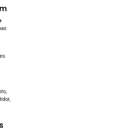
em
e
mas
ões
to,
idor,
s