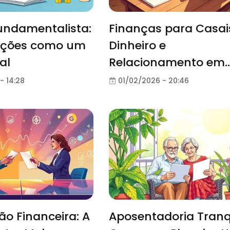
undamentalista:
Finanças para Casai
Ações como um
Dinheiro e
al
Relacionamento em
Harmonia
- 14:28
01/02/2026 - 20:46
o Financeira: A
Aposentadoria Tranq