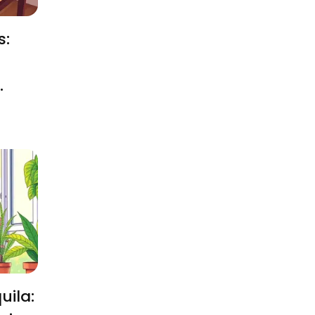
s:
uila: