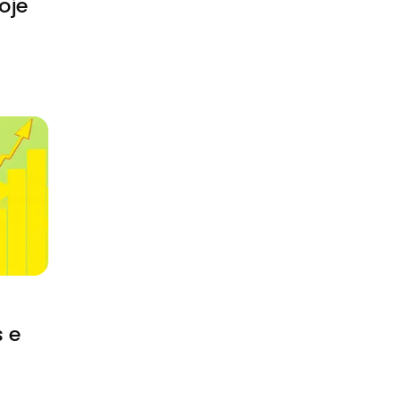
oje
 e