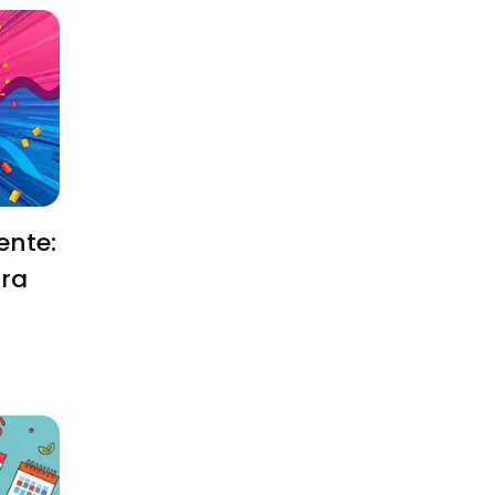
ente:
ira