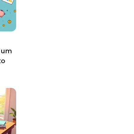
a um
to