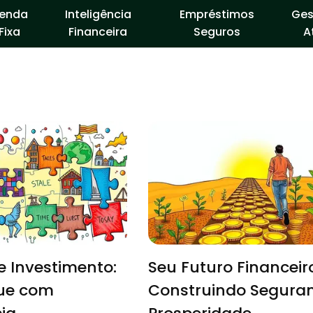
enda
Inteligência
Empréstimos
Ges
Fixa
Financeira
Seguros
A
 Investimento:
Seu Futuro Financeir
que com
Construindo Segura