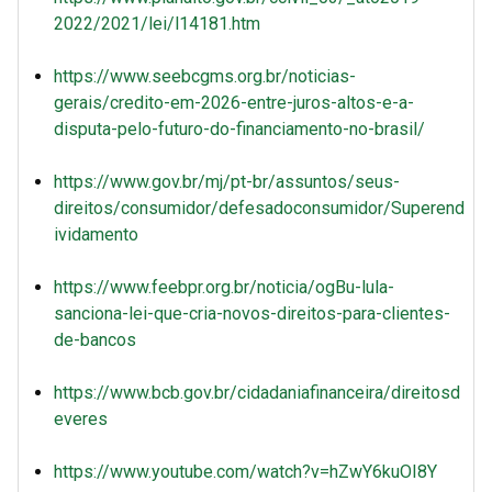
2022/2021/lei/l14181.htm
https://www.seebcgms.org.br/noticias-
gerais/credito-em-2026-entre-juros-altos-e-a-
disputa-pelo-futuro-do-financiamento-no-brasil/
https://www.gov.br/mj/pt-br/assuntos/seus-
direitos/consumidor/defesadoconsumidor/Superend
ividamento
https://www.feebpr.org.br/noticia/ogBu-lula-
sanciona-lei-que-cria-novos-direitos-para-clientes-
de-bancos
https://www.bcb.gov.br/cidadaniafinanceira/direitosd
everes
https://www.youtube.com/watch?v=hZwY6kuOI8Y